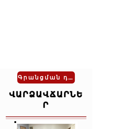
Գրանցման դիմումաձև
ՎԱՐՁԱՎՃԱՐՆԵ
Ր