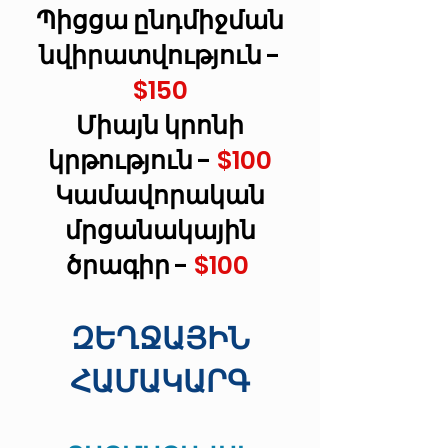
Պիցցա ընդմիջման
նվիրատվություն
-
$150
Միայն կրոնի
կրթություն
-
$100
Կամավորական
մրցանակային
ծրագիր
-
$100
ԶԵՂՋԱՅԻՆ
ՀԱՄԱԿԱՐԳ