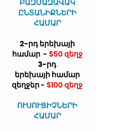
ԲԱԶՄԱԶԱՎԱԿ
ԸՆՏԱՆԻՔՆԵՐԻ
ՀԱՄԱՐ
2-րդ երեխայի
համար
-
$50
զեղջ
3-րդ
երեխայի
համար
զեղջեր
-
$100
զեղջ
ՈՒՍՈՒՑԻՉՆԵՐԻ
ՀԱՄԱՐ