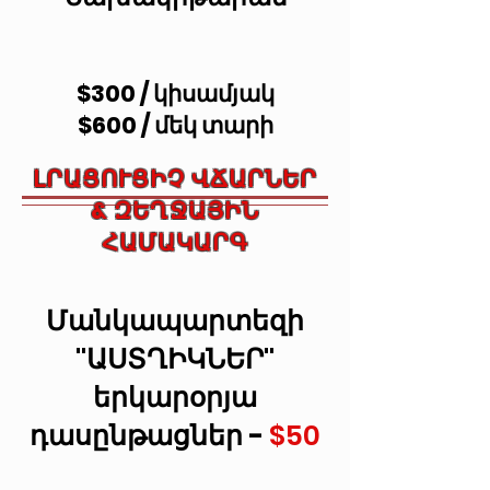
$300 / կիսամյակ
$600 / մեկ տարի
ԼՐԱՑՈՒՑԻՉ ՎՃԱՐՆԵՐ
& ԶԵՂՋԱՅԻՆ
ՀԱՄԱԿԱՐԳ
Մանկապարտեզի
"ԱՍՏՂԻԿՆԵՐ"
երկարօրյա
դասընթացներ -
$50