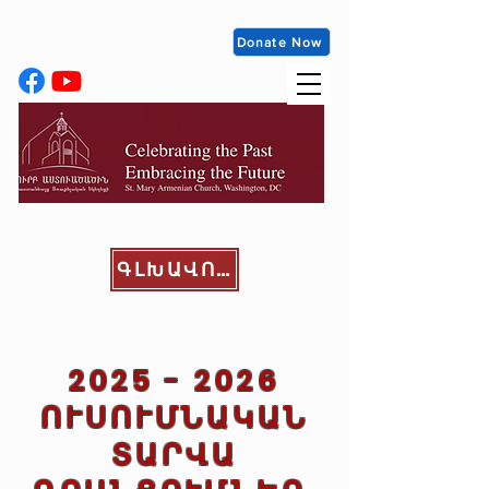
Donate Now
ԳԼԽԱՎՈՐ ԷՋ
2025 - 2026
ՈՒՍՈՒՄՆԱԿԱՆ
ՏԱՐՎԱ